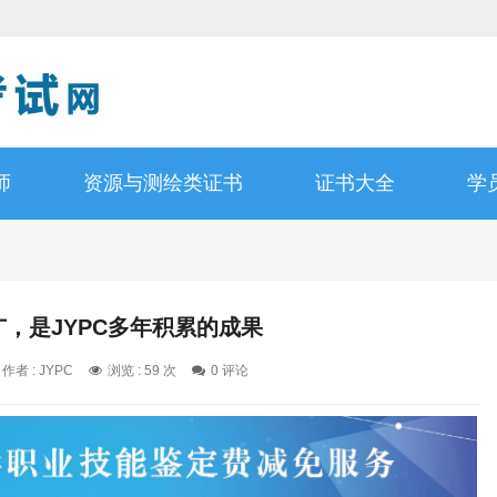
师
资源与测绘类证书
证书大全
学
，是JYPC多年积累的成果
作者 : JYPC
浏览 : 59 次
0 评论