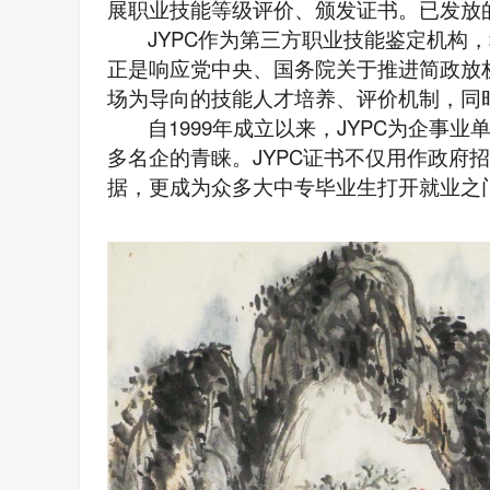
展职业技能等级评价、颁发证书。已发放
JYPC作为第三方职业技能鉴定机构
正是响应党中央、国务院关于推进简政放
场为导向的技能人才培养、评价机制，同
自1999年成立以来
，
JYPC
为企事业
多名企
的青睐。
JYPC证书不仅用作政府
据
，
更成为众多大中专
毕业生
打开
就业
之