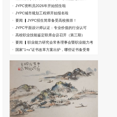
盟，南京国际展览中心见！
JYPC资料员2026年开始招生啦
JYPC城市规划工程师开始报名啦
要闻 ▎JYPC招生简章备受高校推崇！
JYPC平面设计师认证：专业价值的行业认可
高校职业技能鉴定联席会议召开（第三期）
要闻 ▎职业能力研究会常务理事会暨职业能力考
试指南丛书主编会(图文)
国家“1+x”证书改革方案出炉，哪些证书备受青
睐？(图文)