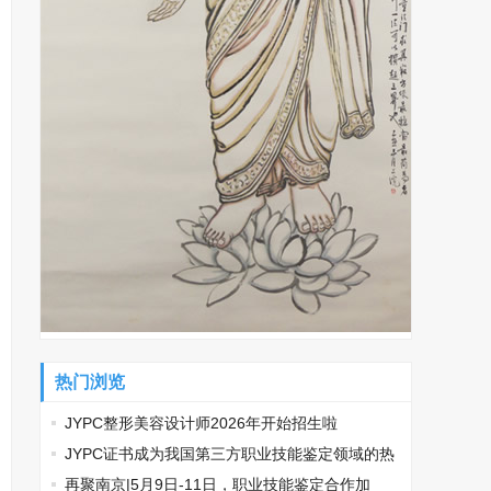
热门浏览
JYPC整形美容设计师2026年开始招生啦
​JYPC证书成为我国第三方职业技能鉴定领域的热
门话题
再聚南京|5月9日-11日，职业技能鉴定合作加