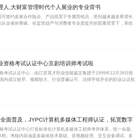
代理人,大财富管理时代个人展业的专业背书
因可签约多家合作险企、产品线宽于专属营销员，受到越来越多希望长
的从业者的青睐。在监管趋严与消费者专业度提升的双重背景下，系统
险种条款与合规展业流程，已成为新入行人员建立职业自信与客户信任
职业资格考试认证中心京剧培训师考试啦
资格考试认证中心，由江苏英才职业技能鉴定集团于1999年12月28日投
C是国内成立较早、规模较大、行业普遍认可、法律手续齐全的职业认证机
国第三方职业资格认证领域的旗帜和榜样。
全面普及，JYPC计算机多媒体工程师认证，拓宽数字
道
业资格考试认证中心打造标准化计算机多媒体工程师考评体系，统一命题、
存档。考核内容涵盖多媒体技术基础、音视频处理、交互设备调试、多