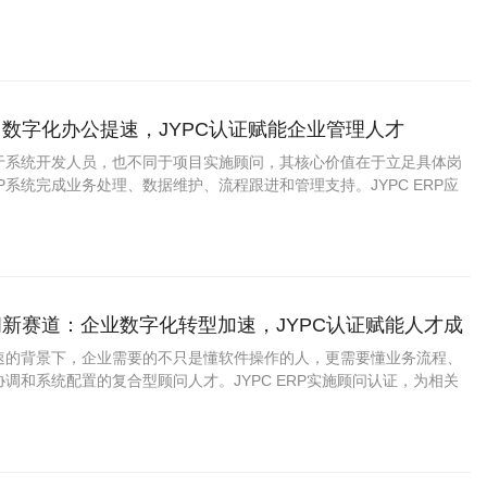
规范、化工设备运维、安全合规标准等核心内容，完全贴合化工生产一
：数字化办公提速，JYPC认证赋能企业管理人才
同于系统开发人员，也不同于项目实施顾问，其核心价值在于立足具体岗
P系统完成业务处理、数据维护、流程跟进和管理支持。JYPC ERP应
业管理人员、业务人员和相关从业者提升系统应用能力、增强职业竞争
持。
问新赛道：企业数字化转型加速，JYPC认证赋能人才成
速的背景下，企业需要的不只是懂软件操作的人，更需要懂业务流程、
调和系统配置的复合型顾问人才。JYPC ERP实施顾问认证，为相关
专业能力、增强职业竞争力提供了积极助力。