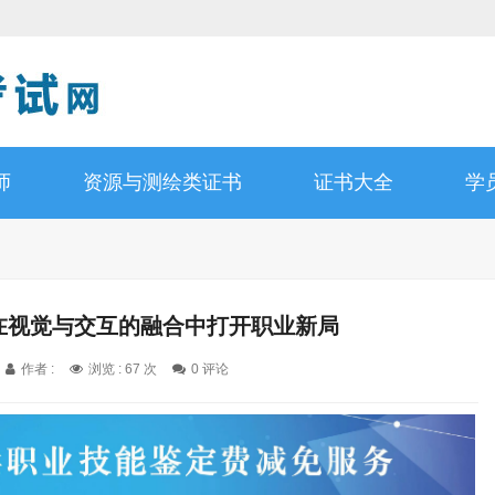
师
资源与测绘类证书
证书大全
学
：在视觉与交互的融合中打开职业新局
作者 :
浏览 : 67 次
0 评论