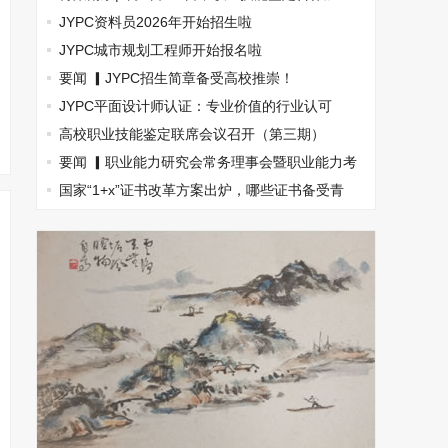
盟，南京国际展览中心见！
JYPC资料员2026年开始招生啦
JYPC城市规划工程师开始报名啦
要闻 ▎JYPC招生简章备受高校推崇！
JYPC平面设计师认证：专业价值的行业认可
高校职业技能鉴定联席会议召开（第三期）
要闻 ▎职业能力研究会常务理事会暨职业能力考
试指南丛书主编会(图文)
国家“1+x”证书改革方案出炉，哪些证书备受青
睐？(图文)