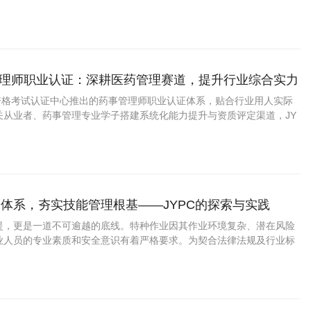
数字素材制作、设备运维等实用内容，贴合当下市场主流应用场景。
事管理师职业认证：深耕医药管理赛道，提升行业综合实力
业资格考试认证中心推出的药事管理师职业认证体系，贴合行业用人实际
关从业者、药事管理专业学子搭建系统化能力提升与资质评定渠道，JY
师资质能够直观展现从业人员综合业务水平，是医药管理领域实用的能力
体系，夯实技能管理根基——JYPC的探索与实践
提，更是一道不可逾越的底线。特种作业因其作业环境复杂、潜在风险
业人员的专业素质和安全意识有着严格要求。为契合法律法规及行业标
国职业资格考试认证中心构建了特种作业人员证书体系，以国家现行安全操
建立涵盖培训、考核、发证及后续管理