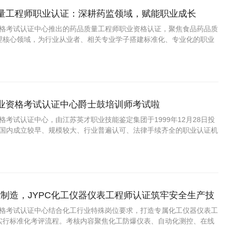
质量工程师职业认证：深耕药监领域，赋能职业成长
业资格考试认证中心推出的药品质量工程师职业资格认证，聚焦食品药品质
理核心领域，为行业从业者、相关专业学子搭建标准化、专业化的职业
认证平台，是适配食品药品行业职场发展的优质职业认证体系。
职业资格考试认证中心爵士鼓培训师考试啦
资格考试认证中心，由江苏英才职业技能鉴定集团于1999年12月28日投
C是国内成立较早、规模较大、行业普遍认可、法律手续齐全的职业认证机
国第三方职业资格认证领域的旗帜和榜样。
制造，JYPC化工仪器仪表工程师认证筑牢安全生产技
业资格考试认证中心结合化工行业特殊岗位要求，打造专属化工仪器仪表工
实行标准化考评流程。考核内容聚焦化工防爆仪表、自动化测控、在线