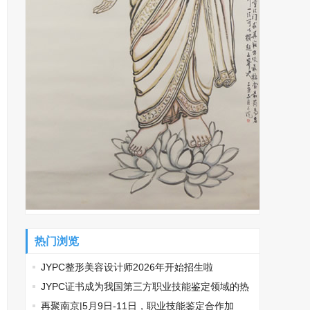
热门浏览
JYPC整形美容设计师2026年开始招生啦
​JYPC证书成为我国第三方职业技能鉴定领域的热
门话题
再聚南京|5月9日-11日，职业技能鉴定合作加