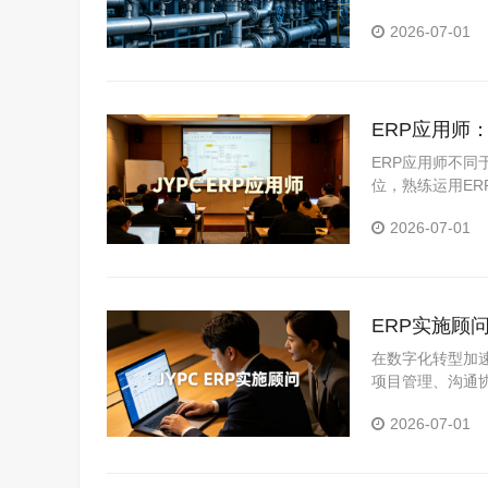
监测、仪表校准
2026-07-01
线实操场景。
ERP应用师
ERP应用师不
位，熟练运用ER
用师认证，为企
2026-07-01
力提供了积极支
ERP实施顾
长
在数字化转型加
项目管理、沟通协
从业者系统提升
2026-07-01