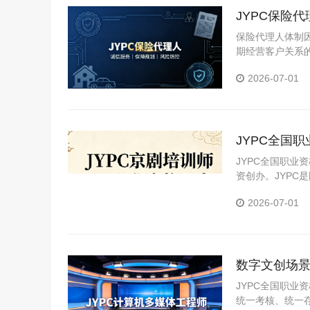
JYPC保险
保险代理人体制
期经营客户关系
学习保险基础、
2026-07-01
的第一步。
JYPC全国
JYPC全国职业
资创办。JYP
构。JYPC是我
2026-07-01
数字文创场景
文创职场赛
JYPC全国职
统一考核、统一