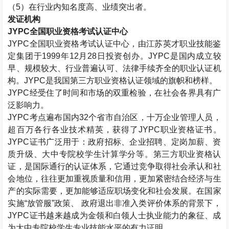
（
5
）在行业内知名度高、业绩突出者。
发证机构
JYPC
全国职业资格考试认证中心
JYPC
全国职业资格考试认证中心，由江苏英才职业技能鉴
定集团于
1999
年
12
月
28
日投资创办。
JYPC
是国内成立较
早、规模较大、行业普遍认可、法律手续齐全的职业认证机
构。
JYPC
是我国第三方职业资格认证领域的旗帜和榜样。
JYPC
经受住了时间和市场的双重检验，在社会各界具有广
泛影响力。
JYPC
考点遍布国内
32
个省市自治区，十万企业管理人员，
超百万各行各业技术精英，获得了
JYPC
职业资格证书。
JYPC
证书广泛用于：政府招标、企业招聘、定岗加薪、资
质升级、大中专院校学生计算学分等。第三方职业资格认
证，是国际通行的认证体系，它通过竞争取得社会承认和社
会地位，往往更加重视质量和信用，更加紧密结合经济与生
产的实际需要，更加能够适应职场变化和社会发展。在国家
实施“放管服”政策、 政府退出非准入类评价体系的背景下，
JYPC
证书越来越成为金领和白领人士执业能力的象征、成
为大中专院校学生专业技能水平的有力证明。