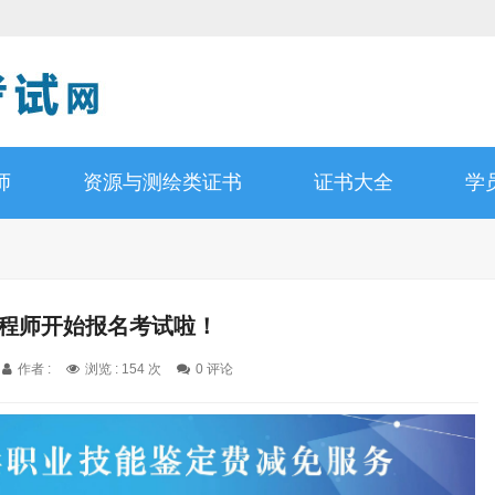
师
资源与测绘类证书
证书大全
学
工程师开始报名考试啦！
作者 :
浏览 : 154 次
0 评论