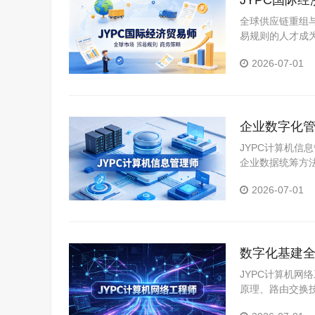
JYPC国际
全球供应链重组
易规则的人才成
报检、信用证审单
2026-07-01
企业数字化管
双向升级
JYPC计算机
企业数据统筹方
息化项目运营逻
2026-07-01
兼顾技术夯实与
数字化基建全
心根基
JYPC计算机
原理、路由交换
基础防护、网络