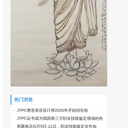
热门浏览
JYPC整形美容设计师2026年开始招生啦
​JYPC证书成为我国第三方职业技能鉴定领域的热
门话题
再聚南京|5月9日-11日，职业技能鉴定合作加