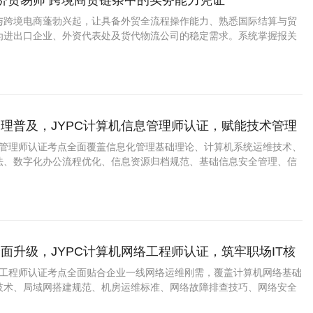
经济贸易师 跨境商贸链条中的实务能力凭证
与跨境电商蓬勃兴起，让具备外贸全流程操作能力、熟悉国际结算与贸
为进出口企业、外资代表处及货代物流公司的稳定需求。系统掌握报关
、INCOTERMS解释的实务型国贸人员正迎来较清晰的职业窗口期。
理普及，JYPC计算机信息管理师认证，赋能技术管理
信息管理师认证考点全面覆盖信息化管理基础理论、计算机系统运维技术、
法、数字化办公流程优化、信息资源归档规范、基础信息安全管理、信
辑等实用内容，精准适配政企单位、中小企业的数字化管理岗位需求，
管理思维提升。
面升级，JYPC计算机网络工程师认证，筑牢职场IT核
网络工程师认证考点全面贴合企业一线网络运维刚需，覆盖计算机网络基础
技术、局域网搭建规范、机房运维标准、网络故障排查技巧、网络安全
升级改造技术等实战内容，完全匹配当下企业网络搭建、运维、安全保