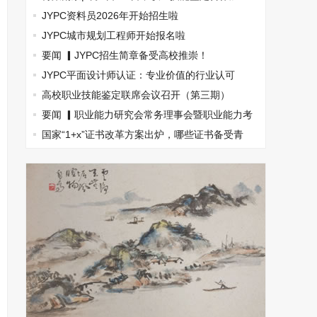
盟，南京国际展览中心见！
JYPC资料员2026年开始招生啦
JYPC城市规划工程师开始报名啦
要闻 ▎JYPC招生简章备受高校推崇！
JYPC平面设计师认证：专业价值的行业认可
高校职业技能鉴定联席会议召开（第三期）
要闻 ▎职业能力研究会常务理事会暨职业能力考
试指南丛书主编会(图文)
国家“1+x”证书改革方案出炉，哪些证书备受青
睐？(图文)