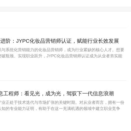
进阶：JYPC化妆品营销师认证，赋能行业长效发展
识与系统化营销能力的化妆品营销师，成为行业紧缺的核心人才。想要
突破瓶颈、实现职业跃升，JYPC化妆品营销师认证成为从业者夯实能
优质途径。
信息工程师：看见光，成为光，驾驭下一代信息浪潮
产业正处于技术迭代与市场扩张的关键时期。对从业者而言，拥有一份
认知的专业能力证明，有助于在这一充满机遇的领域中建立职业竞争
电信息工程师证书，以其体系化的考核标准与多年的市场积淀，为从业者提
能力认证路径。