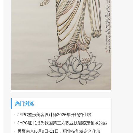
热门浏览
JYPC整形美容设计师2026年开始招生啦
​JYPC证书成为我国第三方职业技能鉴定领域的热
门话题
再聚南京|5月9日-11日，职业技能鉴定合作加