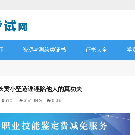
师
资源与测绘类证书
证书大全
学
长黄小坚造谣诬陷他人的真功夫
作者 :
浏览 : 94 次
0 评论