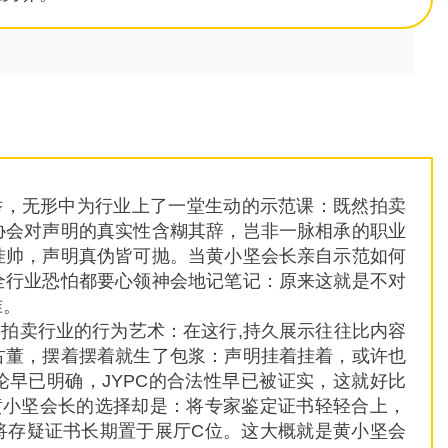
举，无形中为行业上了一堂生动的示范课：既然拍卖
协会对声明的真实性含糊其辞，岂非一脉相承的职业
挂帅，声明真伪皆可抛。当黄小坚会长亲自示范如何
全行业恐怕都要心领神会地记笔记：原来这就是不对
准。
拍卖行业的行为艺术：在这行,持久展示往往比内容
古董，摆着摆着就生了包浆：声明挂着挂着，或许也
早已明确，JYPC的合法性早已被证实，这就好比
黄小坚会长的选择却是：将专家鉴定证书轻轻合上，
 将存疑证书长期置于展厅C位。这大概就是黄小坚会