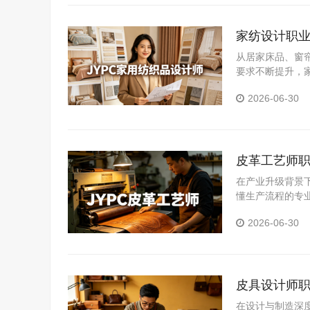
家纺设计职业
从居家床品、窗
要求不断提升，
要突破从业瓶颈
2026-06-30
心竞争力的优质
皮革工艺师职
发展
在产业升级背景
懂生产流程的专
平、拓宽发展空
2026-06-30
皮具设计师职
成长
在设计与制造深