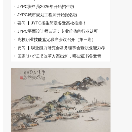
盟，南京国际展览中心见！
JYPC资料员2026年开始招生啦
JYPC城市规划工程师开始报名啦
要闻 ▎JYPC招生简章备受高校推崇！
JYPC平面设计师认证：专业价值的行业认可
高校职业技能鉴定联席会议召开（第三期）
要闻 ▎职业能力研究会常务理事会暨职业能力考
试指南丛书主编会(图文)
国家“1+x”证书改革方案出炉，哪些证书备受青
睐？(图文)