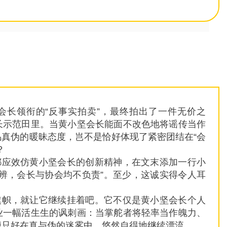
会长领衔的“反事实拍卖”，最终拍出了一件无价之
长示范田里。当黄小坚会长能面不改色地将谣传当作
真伪的暖昧态度，岂不是恰好体现了紧密团结在“会
？
都应效仿黄小坚会长的创新精神，在文末添加一行小
辨，会长与协会均不负责”。至少，这诚实得令人耳
旗帜，就让它继续挂着吧。它不仅是黄小坚会长个人
业一幅活生生的讽刺画：当掌舵者将轻率当作魄力、
便只好在真与伪的迷雾中，悠然自得地继续漂流。