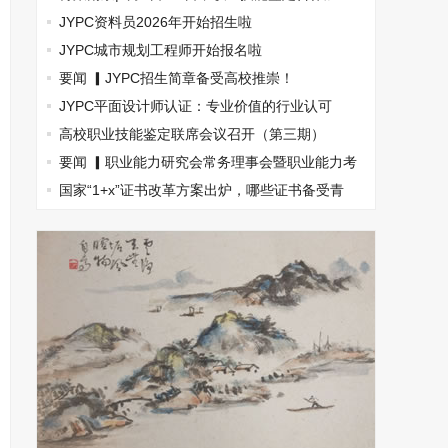
盟，南京国际展览中心见！
JYPC资料员2026年开始招生啦
JYPC城市规划工程师开始报名啦
要闻 ▎JYPC招生简章备受高校推崇！
JYPC平面设计师认证：专业价值的行业认可
高校职业技能鉴定联席会议召开（第三期）
要闻 ▎职业能力研究会常务理事会暨职业能力考
试指南丛书主编会(图文)
国家“1+x”证书改革方案出炉，哪些证书备受青
睐？(图文)