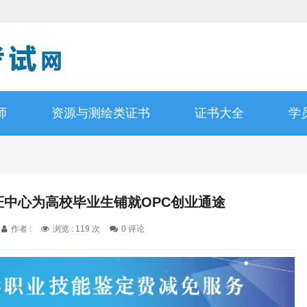
师
资源与测绘类证书
证书大全
学
证中心为高校毕业生铺就OPC创业通途
作者 :
浏览 : 119 次
0 评论