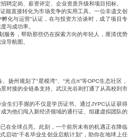
业招聘定岗、薪资评定、企业资质升级和项目招标。
认证能直接转化为市场竞争的实用工具。一位非遗文创
IP孵化与运营”认证，在与投资方洽谈时，成了项目专
信度与成功率。
规划服务，帮助那些仍在探索方向的年轻人，厘清优势
职业导航图。
。扬州规划了“星模湾”、“光点π”等OPC生态社区，
场景对接的全链条支持。武汉光谷则打通了从高校到市
业生们手握的不仅是学历证书。通过JYPC认证获得
将成为他们闯入新经济领域的通行证、组建虚拟团队的
。
火已在全球点亮。此刻，一个前所未有的机遇正在降临
正式启动“千名毕业生创业启航计划”，助你在地球上任